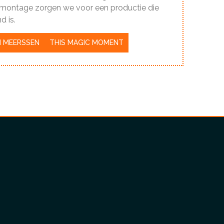
e montage zorgen we voor een productie die
d is.
N MEERSSEN
THIS MAGIC MOMENT