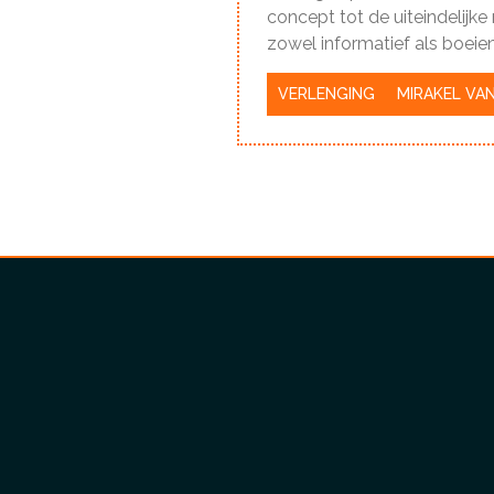
concept tot de uiteindelijk
zowel informatief als boeien
VERLENGING
MIRAKEL VA