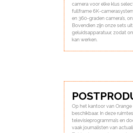
camera voor elke klus selec
fullframe 6K-camerasysteme
en 360-graden camera’s, on
Bovendien zijn onze sets uit
geluidsapparatuur, zodat o
kan werken.
POSTPROD
Op het kantoor van Orange M
beschikbaar. In deze ruimte
televisieprogramma’s en do
vaak journalisten van actual